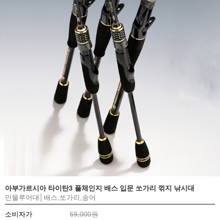
아부가르시아 타이탄3 풀체인지 배스 입문 쏘가리 꺾지 낚시대
민물루어대│배스,쏘가리,송어
소비자가
69,000원