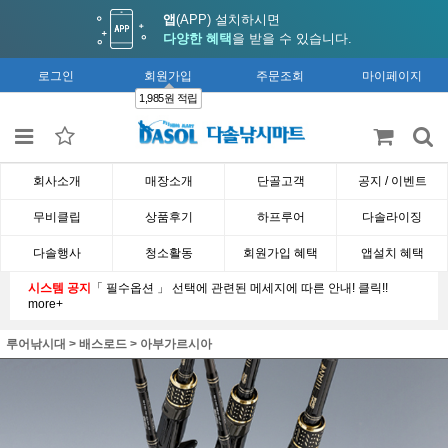
앱
(APP) 설치하시면
다양한 혜택
을 받을 수 있습니다.
로그인
회원가입
주문조회
마이페이지
1,985원 적립
회사소개
매장소개
단골고객
공지 / 이벤트
무비클립
상품후기
하프루어
다솔라이징
다솔행사
청소활동
회원가입 혜택
앱설치 혜택
시스템 공지
「 필수옵션 」 선택에 관련된 메세지에 따른 안내! 클릭!!
more+
루어낚시대
>
배스로드
>
아부가르시아