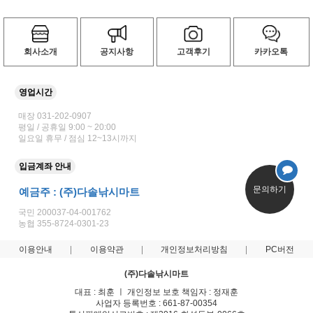
회사소개
공지사항
고객후기
카카오톡
영업시간
매장 031-202-0907
평일 / 공휴일 9:00 ~ 20:00
일요일 휴무 / 점심 12~13시까지
입금계좌 안내
문의하기
예금주 : (주)다솔낚시마트
국민 200037-04-001762
농협 355-8724-0301-23
이용안내
이용약관
개인정보처리방침
PC버전
(주)다솔낚시마트
대표 : 최훈 ㅣ 개인정보 보호 책임자 : 정재훈
사업자 등록번호 : 661-87-00354