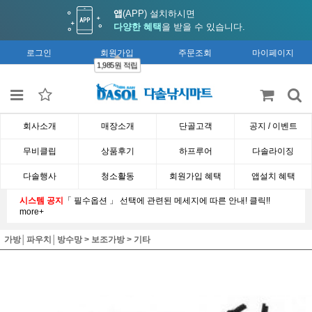
앱
(APP) 설치하시면
다양한 혜택
을 받을 수 있습니다.
로그인
회원가입
주문조회
마이페이지
1,985원 적립
회사소개
매장소개
단골고객
공지 / 이벤트
무비클립
상품후기
하프루어
다솔라이징
다솔행사
청소활동
회원가입 혜택
앱설치 혜택
시스템 공지
「 필수옵션 」 선택에 관련된 메세지에 따른 안내! 클릭!!
more+
가방│파우치│방수망
>
보조가방
>
기타