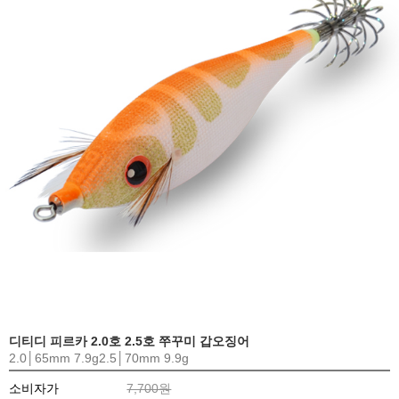
디티디 피르카 2.0호 2.5호 쭈꾸미 갑오징어
2.0│65mm 7.9g2.5│70mm 9.9g
소비자가
7,700원