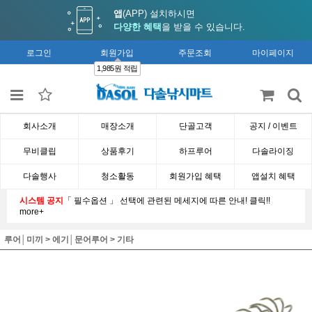
앱
(APP) 설치하시면
다양한 혜택
을 받을 수 있습니다.
로그인
회원가입
주문조회
마이페이지
1,985원 적립
회사소개
매장소개
단골고객
공지 / 이벤트
무비클립
상품후기
하프루어
다솔라이징
다솔행사
청소활동
회원가입 혜택
앱설치 혜택
시스템 공지
「 필수옵션 」 선택에 관련된 메세지에 따른 안내! 클릭!!
more+
루어│미끼
>
에기│문어루어
>
기타