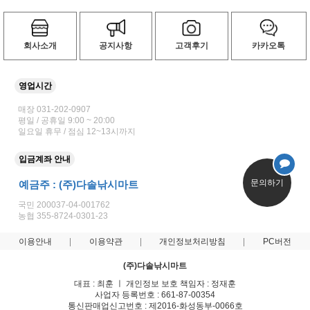
회사소개
공지사항
고객후기
카카오톡
영업시간
매장 031-202-0907
평일 / 공휴일 9:00 ~ 20:00
일요일 휴무 / 점심 12~13시까지
입금계좌 안내
문의하기
예금주 : (주)다솔낚시마트
국민 200037-04-001762
농협 355-8724-0301-23
이용안내
이용약관
개인정보처리방침
PC버전
(주)다솔낚시마트
대표 : 최훈 ㅣ 개인정보 보호 책임자 : 정재훈
사업자 등록번호 : 661-87-00354
통신판매업신고번호 : 제2016-화성동부-0066호