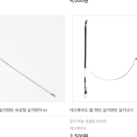
4,000원
 갈치텐빈 속공형 갈치텐야 M
데스페라도 활 텐빈 갈치텐빈 갈치낚시
갈치 바늘 채결용 와이어
데스페라도
3,500원