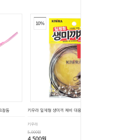
10%
크참돔
키우라 일체형 생미끼 채비 대용량 K-309 외수질채비
키우라
5,000원
4,500원