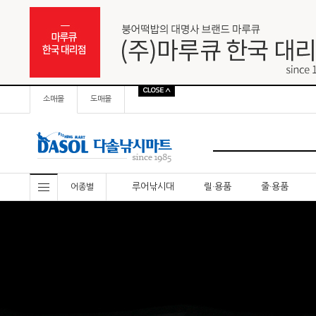
소매몰
도매몰
루어낚시대
릴·용품
줄·용품
어종별