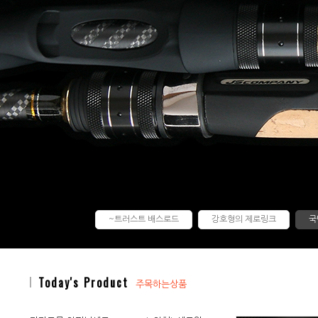
~트러스트 배스로드
강호형의 제로링크
국
Today's Product
주목하는상품