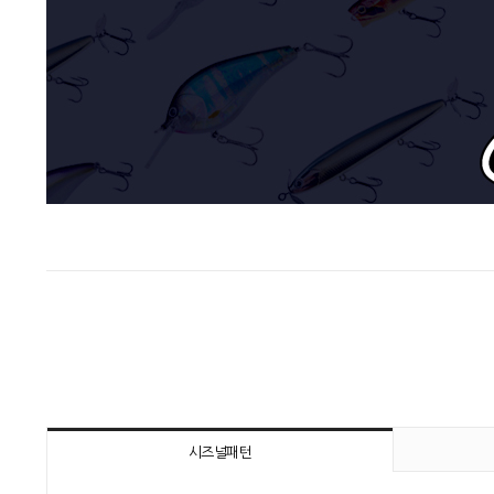
시즈널패턴