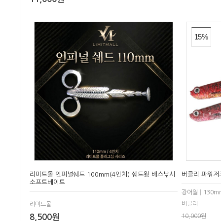
15%
리미트몰 인피널쉐드 100mm(4인치) 쉐드웜 배스낚시
버클리 파워저
소프트베이트
광어웜│130mm 
버클리
리미트몰
8,500원
10,000원