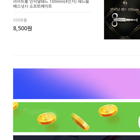
리미트몰 인피널쉐드 100mm(4인치) 쉐드웜
배스낚시 소프트베이트
리미트몰
8,500원