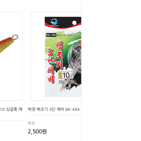
18 싱글훅 메
백경 백조기 3단 채비 BK-494 천평채비
백경
2,500원