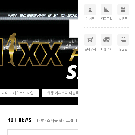
이벤트
단골고객
사은품
장바구니
배송조회
상품권
시마노 배스로드 세일
해동 카리스마 다솔독점컬러
HOT NEWS
다양한 소식을 알려드립니다