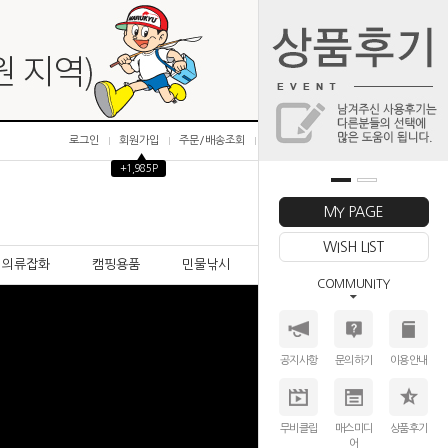
로그인
회원가입
주문/배송조회
마이페이지
▲
+1,985P
0
MY PAGE
WISH LIST
의류잡화
캠핑용품
민물낚시
바다낚시
COMMUNITY
공지사항
문의하기
이용안내
무비클립
매스미디
상품후기
어