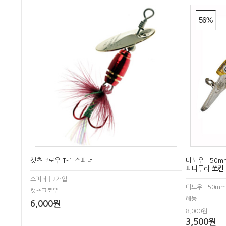
56%
캣츠크로우 T-1 스피너
미노우│50mm 
피나투라
쏘킨
스피너│2개입
미노우│50mm 
캣츠크로우
해동
6,000원
8,000원
3,500원