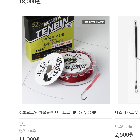
18,000원
캣츠크로우 에볼류션 텐빈프로 내만용 묶음채비
데스페라도 Y
텐빈
데스페라도
캣츠크로우
2,500원
11,000원