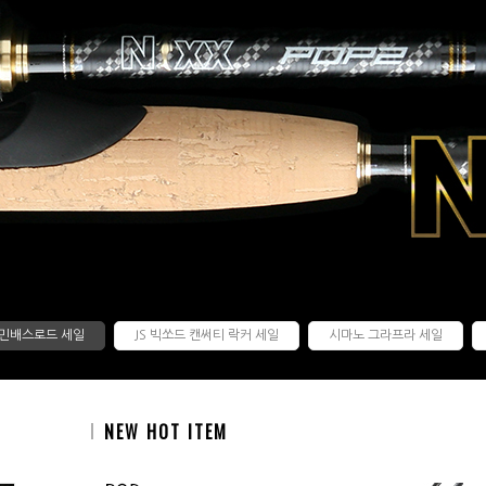
민배스로드 세일
JS 빅쏘드 캔써티 락커 세일
시마노 그라프라 세일
NEW HOT ITEM