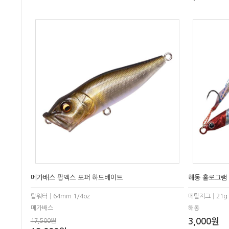
메가배스 팝엑스 포퍼 하드베이트
해동 홀로그램 
탑워터│64mm 1/4oz
메탈지그│21g
메가배스
해동
3,000원
17,500원