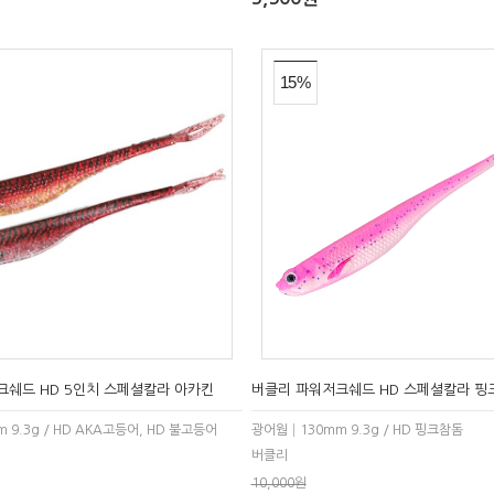
15%
크쉐드 HD 5인치 스페셜칼라 아카킨
버클리 파워저크쉐드 HD 스페셜칼라 핑
9.3g / HD AKA고등어, HD 불고등어
광어웜│130mm 9.3g / HD 핑크참돔
버클리
10,000원