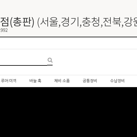
루어·미끼
바늘·훅
채비·소품
공통장비
수납장비