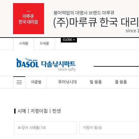
소매몰
도매몰
루어낚시대
릴·용품
줄·용품
어종별
시메｜지렁이침｜핀셋
오징어 시메툴(19)
지렁이 침(6)