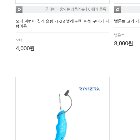
구매에 도움되는 상품리뷰 [ 0개]가 등록
오너 지렁이 집게 슬림 FT-23 벌레 핀치 핀셋 구더기 지
벨몬트 고기 가
렁이용
벨몬트
오너
8,000원
4,000원