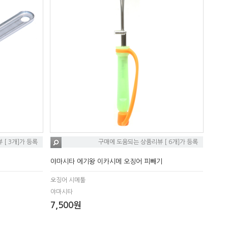
[ 3개]가 등록
구매에 도움되는 상품리뷰 [ 6개]가 등록
야마시타 에기왕 이카시메 오징어 피빼기
오징어 시메툴
야마시타
7,500원