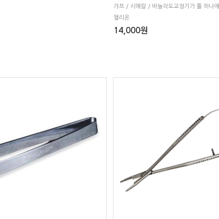
갸프 / 시메칼 / 바늘각도교정기가 툴 하나에
챌리온
14,000원