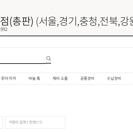
루어·미끼
바늘·훅
채비·소품
공통장비
수납장비
지렁이 집게｜핀셋(11)