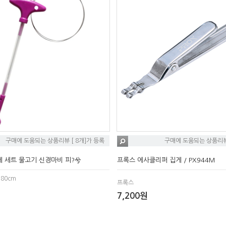
구매에 도움되는 상품리뷰 [ 8개]가 등록
구매에 도움되는 상품리뷰 
 세트 물고기 신경마비 피?兮
프록스 에사클리퍼 집게 / PX944M
:80cm
프록스
7,200원