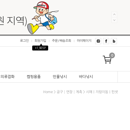
로그인
회원가입
주문/배송조회
마이페이지
▲
+1,985P
0
의류잡화
캠핑용품
민물낚시
바다낚시
>
>
Home
공구│연장│계측
시메｜지렁이침｜핀셋