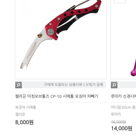
구매에 도움되는 상품리뷰 [ 9개]가 등록
챌리온 더킹오브툴즈 CP-10 시메툴 오징어 피빼기
루미카 신경시메
오징어 시메툴
미디엄:60cm 롱
챌리온
루미카
8,000원
16,000원
14,000원