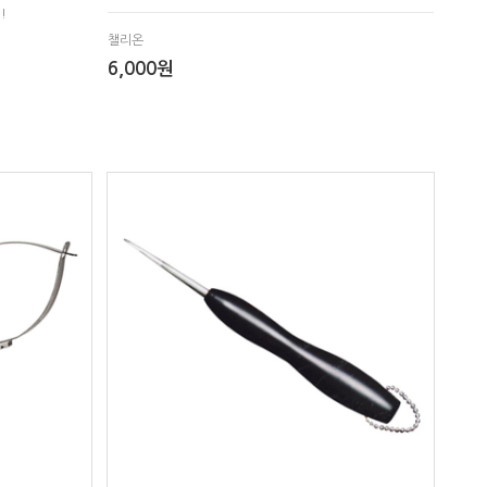
!
챌리온
6,000원