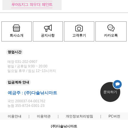
회사소개
공지사항
고객후기
카카오톡
영업시간
매장 031-202-0907
평일 / 공휴일 9:00 ~ 20:00
일요일 휴무 / 점심 12~13시까지
입금계좌 안내
문의하기
예금주 : (주)다솔낚시마트
국민 200037-04-001762
농협 355-8724-0301-23
이용안내
이용약관
개인정보처리방침
PC버전
(주)다솔낚시마트