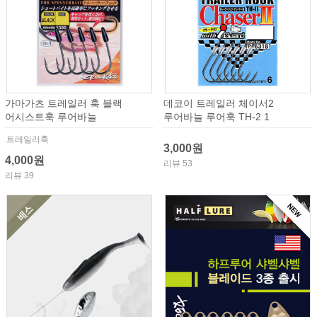
가마가츠 트레일러 훅 블랙
데코이 트레일러 체이서2
어시스트훅 루어바늘
루어바늘 루어훅 TH-2 1
트레일러훅
3,000원
4,000원
리뷰 53
리뷰 39