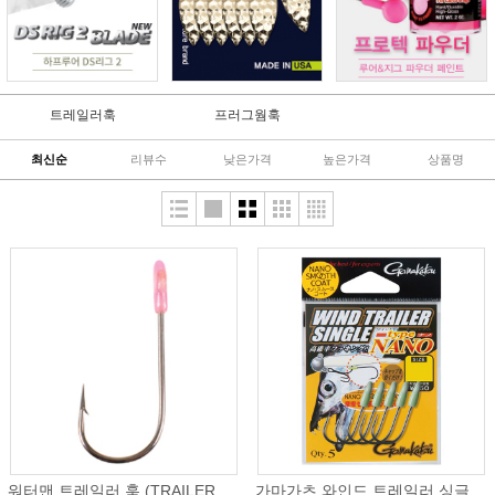
트레일러훅
프러그웜훅
최신순
리뷰수
낮은가격
높은가격
상품명
워터맨 트레일러 훅 (TRAILER
가마가츠 와인드 트레일러 싱글