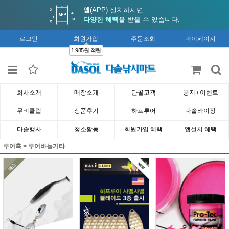
앱
(APP) 설치하시면
다양한 혜택
을 받을 수 있습니다.
로그인
회원가입
주문조회
마이페이지
1,985원 적립
회사소개
매장소개
단골고객
공지 / 이벤트
무비클립
상품후기
하프루어
다솔라이징
다솔행사
청소활동
회원가입 혜택
앱설치 혜택
루어훅
>
루어바늘기타