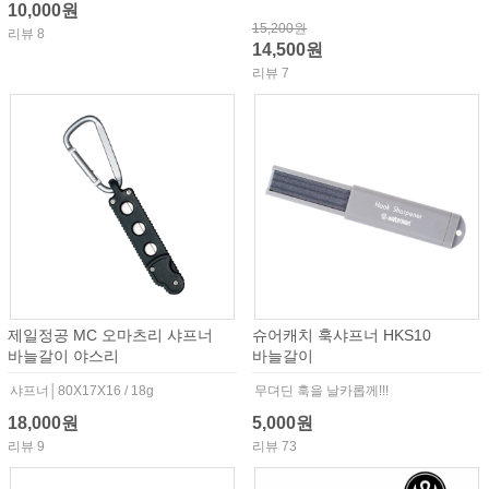
10,000원
15,200원
리뷰 8
14,500원
리뷰 7
제일정공 MC 오마츠리 샤프너
슈어캐치 훅샤프너 HKS10
바늘갈이 야스리
바늘갈이
샤프너│80X17X16 / 18g
무뎌딘 훅을 날카롭께!!!
18,000원
5,000원
리뷰 9
리뷰 73