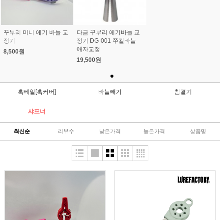
꾸부리 미니 에기 바늘 교
다금 꾸부리 에기바늘 교
정기
정기 DG-001 쭈킬바늘
애자교정
8,500원
19,500원
훅베일[훅커버]
바늘빼기
침결기
샤프너
최신순
리뷰수
낮은가격
높은가격
상품명