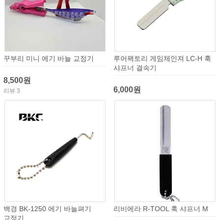
꾸부리 미니 에기 바늘 교정기
루어팩토리 게임체인져 LC-H 훅
샤프너 결속기
8,500원
6,000원
리뷰 3
백경 BK-1250 에기 바늘펴기
리비에라 R-TOOL 훅 샤프너 M
교정기