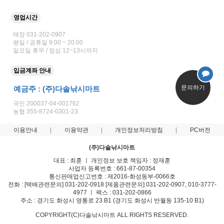
영업시간
매장 031-202-0907
평일 / 공휴일 9:00 ~ 20:00
일요일 휴무 / 점심 12~13시까지
입금계좌 안내
문의하기
예금주 : (주)다솔낚시마트
국민 200037-04-001762
농협 355-8724-0301-23
이용안내
이용약관
개인정보처리방침
PC버전
(주)다솔낚시마트
대표 : 최훈 ㅣ 개인정보 보호 책임자 : 정재훈
사업자 등록번호 : 661-87-00354
통신판매업신고번호 : 제2016-화성동부-0066호
전화 : [택배관련문의] 031-202-0918 [제품관련문의] 031-202-0907, 010-3777-
4977 ㅣ 팩스 : 031-202-0866
주소 : 경기도 화성시 영통로 23 B1 (경기도 화성시 반월동 135-10 B1)
COPYRIGHT(C)다솔낚시마트 ALL RIGHTS RESERVED.