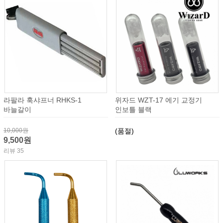
라팔라 훅샤프너 RHKS-1
위자드 WZT-17 에기 교정기
바늘갈이
인보틀 블랙
10,000원
(품절)
9,500원
리뷰 35