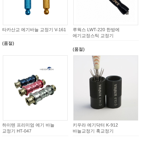
타카산교 에기바늘 교정기 V-161
루웍스 LWT-220 한방에
에기교정스틱 교정기
(품절)
(품절)
하이텐 프리미엄 에기 바늘
키우라 에기닥터 K-912
교정기 HT-047
바늘교정기 훅교정기