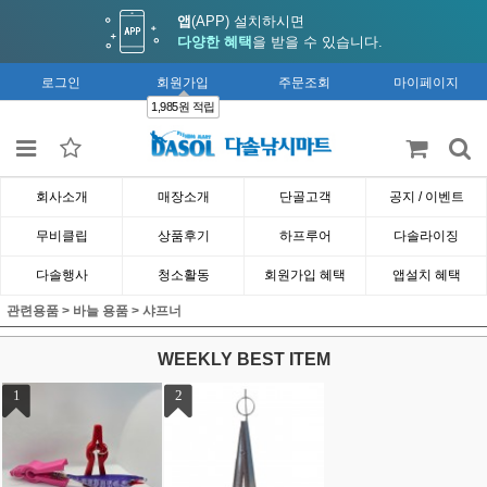
앱
(APP) 설치하시면
다양한 혜택
을 받을 수 있습니다.
로그인
회원가입
주문조회
마이페이지
1,985원 적립
회사소개
매장소개
단골고객
공지 / 이벤트
무비클립
상품후기
하프루어
다솔라이징
다솔행사
청소활동
회원가입 혜택
앱설치 혜택
관련용품
>
바늘 용품
>
샤프너
WEEKLY BEST ITEM
1
2