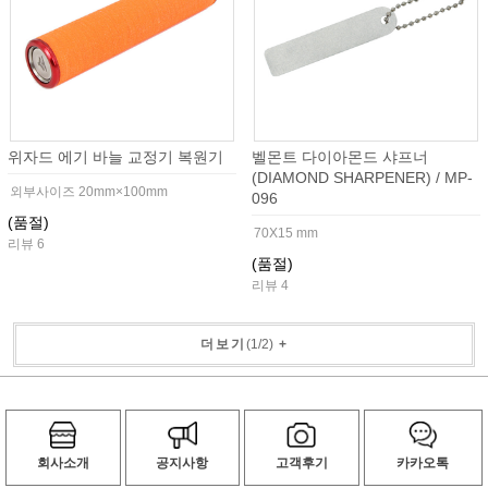
위자드 에기 바늘 교정기 복원기
벨몬트 다이아몬드 샤프너
(DIAMOND SHARPENER) / MP-
외부사이즈 20mm×100mm
096
(품절)
70X15 mm
리뷰 6
(품절)
리뷰 4
더보기
(
1
/
2
)
+
회사소개
공지사항
고객후기
카카오톡