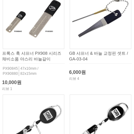
프록스 훅 샤프너 PX908 시리즈
GB 샤프너 & 바늘 교정핀 셋트 /
채비소품 야스리 바늘갈이
GA-03-04
PX90845│47x10mm /
6,000원
PX90880│82x15mm
리뷰 4
10,000원
리뷰 1