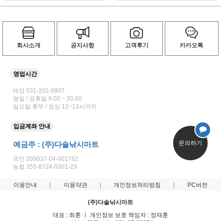
회사소개
공지사항
고객후기
카카오톡
영업시간
매장 031-202-0907
평일 / 공휴일 9:00 ~ 20:00
일요일 휴무 / 점심 12~13시까지
입금계좌 안내
문의하기
예금주 : (주)다솔낚시마트
국민 200037-04-001762
농협 355-8724-0301-23
이용안내
이용약관
개인정보처리방침
PC버전
(주)다솔낚시마트
대표 : 최훈 ㅣ 개인정보 보호 책임자 : 정재훈