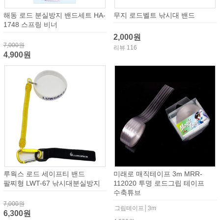
해동 로드 분실방지 밴드세트 HA-
무지 로드벨트 낚시대 밴드
1748 스프링 비너
2,000원
7,000원
리뷰 116
4,900원
루웍스 로드 세이프티 밴드
미래로 매직테이프 3m MRR-
팔찌형 LWT-67 낚시대분실방지
112020 투명 로드그립 테이프
수축튜브
7,000원
그립테이프│3m
6,300원