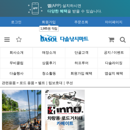
앱
(APP) 설치하시면
다양한 혜택
을 받을 수 있습니다.
로그인
회원가입
주문조회
마이페이지
1,985원 적립
회사소개
매장소개
단골고객
공지 / 이벤트
무비클립
상품후기
하프루어
다솔라이징
다솔행사
청소활동
회원가입 혜택
앱설치 혜택
관련용품
>
로드 용품
>
벨트｜팁보호대｜쿠션