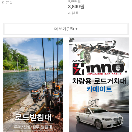
4,000원
리뷰 1
3,800원
리뷰 8
더보기
(
1
/
5
)
+