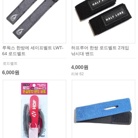
루웍스 한방에 세이프벨트 LWT-
하프루어 한쌍 로드벨트 2개입
64 로드벨트
낚시대 밴드
로드벨트
4,000원
6,000원
리뷰 62