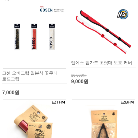
엔에스 팁가드 초릿대 보호 커버
고센 오버그립 일본식 꽃무늬
10,000원
로드그립
9,000원
7,000원