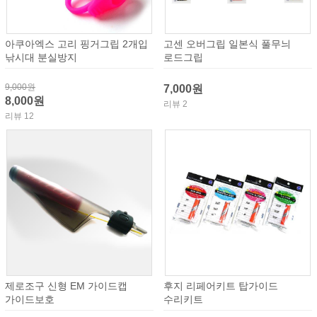
아쿠아엑스 고리 핑거그립 2개입
고센 오버그립 일본식 풀무늬
낚시대 분실방지
로드그립
9,000원
7,000원
8,000원
리뷰 2
리뷰 12
제로조구 신형 EM 가이드캡
후지 리페어키트 탑가이드
가이드보호
수리키트