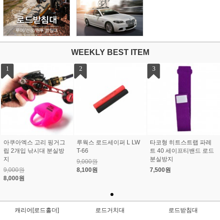
WEEKLY BEST ITEM
1
2
3
아쿠아엑스 고리 핑거그
루웍스 로드세이퍼 L LW
타코형 히트스트랩 파레
립 2개입 낚시대 분실방
T-66
트 40 세이프티밴드 로드
지
분실방지
9,000원
9,000원
8,100원
7,500원
8,000원
캐리어[로드홀더]
로드거치대
로드받침대