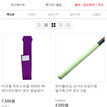
로드웨이트
훅키퍼│클립
벨트｜팁보호대｜쿠션
최신순
리뷰수
낮은가격
높은가격
상품명
타코형 히트스트랩 파레트 40
트리플피싱 낚시대 손잡이용
세이프티밴드 로드 분실방지
열수축고무 로드그립
5,000원
7,500원
4,500원
리뷰 1