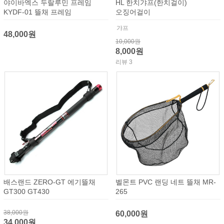
야이바엑스 두랄루민 프레임
HL 한치갸프(한치걸이)
KYDF-01 뜰채 프레임
오징어걸이
갸프
48,000원
10,000원
8,000원
리뷰 3
배스랜드 ZERO-GT 에기뜰채
벨몬트 PVC 랜딩 네트 뜰채 MR-
GT300 GT430
265
38,000원
60,000원
34,000원