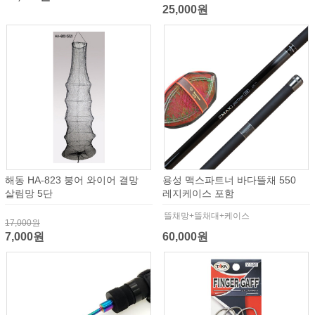
25,000원
해동 HA-823 붕어 와이어 결망
용성 맥스파트너 바다뜰채 550
살림망 5단
레지케이스 포함
뜰채망+뜰채대+케이스
17,000원
7,000원
60,000원