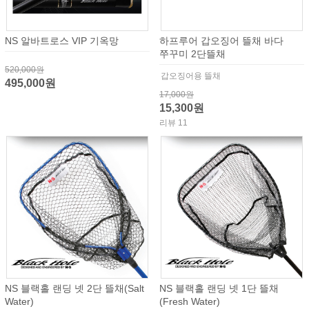
NS 알바트로스 VIP 기옥망
하프루어 갑오징어 뜰채 바다
쭈꾸미 2단뜰채
520,000원
갑오징어용 뜰채
495,000원
17,000원
15,300원
리뷰 11
NS 블랙홀 랜딩 넷 2단 뜰채(Salt
NS 블랙홀 랜딩 넷 1단 뜰채
Water)
(Fresh Water)