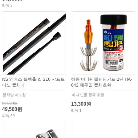
리뷰 2
NS 엔에스 블랙홀 킵 210 샤프트
해동 바다민물랜딩갸프 2단 HA-
나노 뜰채대
042 해루질 뜰채호환
뜰채망 미포함
바다 민물 뜰채 호환
55,000원
13,300원
49,500원
리뷰 1
리뷰 30