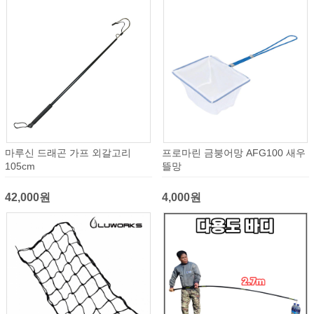
마루신 드래곤 가프 외갈고리
프로마린 금붕어망 AFG100 새우
105cm
뜰망
42,000원
4,000원