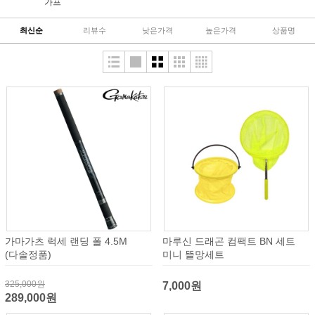
가프
최신순
리뷰수
낮은가격
높은가격
상품명
가마가츠 럭세 랜딩 폴 4.5M
마루신 드래곤 컴팩트 BN 세트
(다솔정품)
미니 뜰망세트
325,000원
7,000원
289,000원