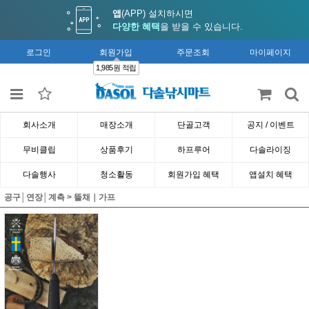
앱
(APP) 설치하시면
다양한 혜택
을 받을 수 있습니다.
로그인
회원가입
주문조회
마이페이지
1,985원 적립
회사소개
매장소개
단골고객
공지 / 이벤트
무비클립
상품후기
하프루어
다솔라이징
다솔행사
청소활동
회원가입 혜택
앱설치 혜택
공구│연장│계측
>
뜰채｜가프