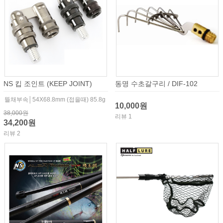
NS 킵 조인트 (KEEP JOINT)
동명 수초갈구리 / DIF-102
뜰채부속│54X68.8mm (접을때) 85.8g
10,000원
38,000원
리뷰 1
34,200원
리뷰 2