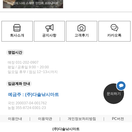
회사소개
공지사항
고객후기
카카오톡
영업시간
매장 031-202-0907
평일 / 공휴일 9:00 ~ 20:00
일요일 휴무 / 점심 12~13시까지
입금계좌 안내
문의하기
예금주 : (주)다솔낚시마트
국민 200037-04-001762
농협 355-8724-0301-23
이용안내
이용약관
개인정보처리방침
PC버전
(주)다솔낚시마트