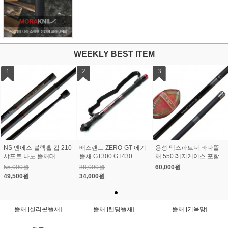
WEEKLY BEST ITEM
1
2
3
NS 엔에스 블랙홀 킵 210
배스랜드 ZERO-GT 에기
용성 맥스파트너 바다뜰
샤프트 나노 뜰채대
뜰채 GT300 GT430
채 550 레지케이스 포함
55,000원
38,000원
60,000원
49,500원
34,000원
뜰채 [실리콘뜰채]
뜰채 [랜딩뜰채]
뜰채 [기옥망]