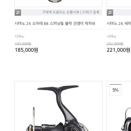
구매에 도움되는 상품리뷰 [ 0개]가 등록
시마노 26 소아레 BB 스피닝릴 볼락 전갱이 락피쉬
시마노 26 세
시마노
시마노
194,800원
232,000원
185,000원
221,000원
5%