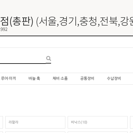
루어·미끼
바늘·훅
채비·소품
공통장비
수납장비
라팔라
바낙스(18)