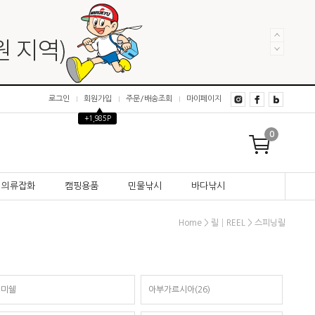
로그인
회원가입
주문/배송조회
마이페이지
▲
+1,985P
0
의류잡화
캠핑용품
민물낚시
바다낚시
>
>
Home
릴│REEL
스피닝릴
미쉘
아부가르시아(26)