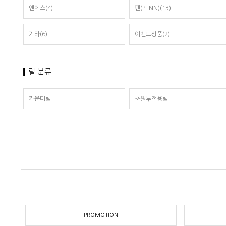
엔에스(4)
펜(PENN)(13)
기타(6)
이벤트상품(2)
릴 분류
카운터릴
초원투전용릴
PROMOTION