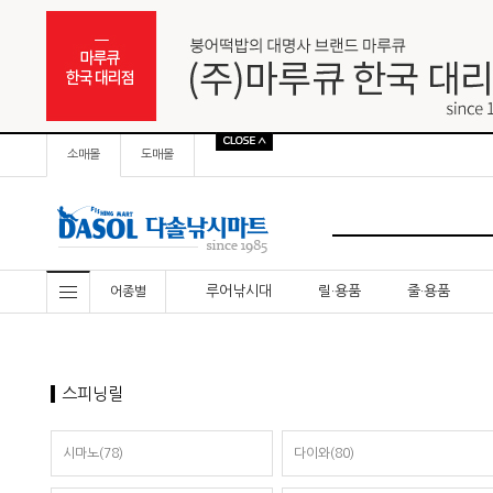
소매몰
도매몰
루어낚시대
릴·용품
줄·용품
어종별
스피닝릴
시마노(78)
다이와(80)