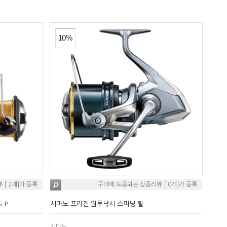
10%
[ 2개]가 등록
구매에 도움되는 상품리뷰 [ 0개]가 등록
-P
시마노 프리겐 원투낚시 스피닝 릴
시마노