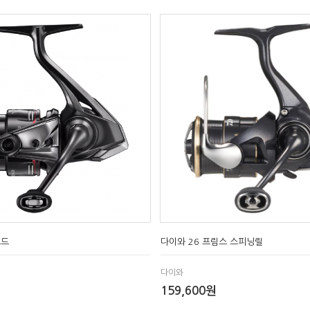
포드
다이와 26 프림스 스피닝릴
다이와
159,600원