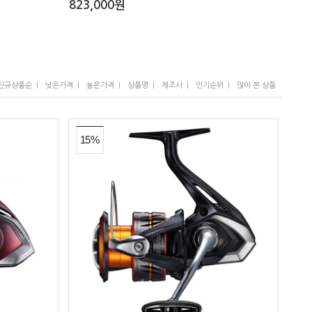
823,000원
I
I
I
I
I
I
신규상품순
낮은가격
높은가격
상품명
제조사
인기순위
많이 본 상품
15%