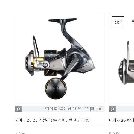
5%
구매에 도움되는 상품리뷰 [ 1개]가 등록
시마노 25 26 스텔라 SW 스피닝릴 지깅 파핑
다이와 25 칼디아
시마노
다이와