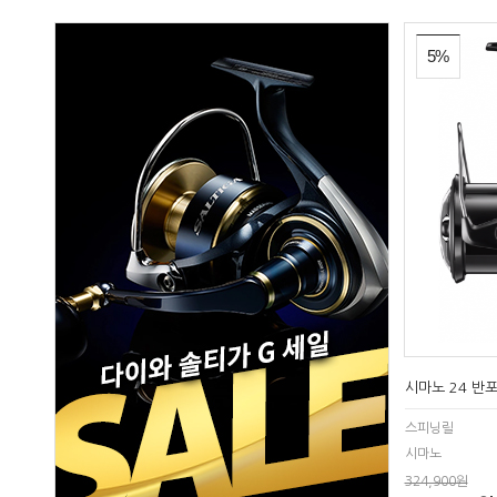
5%
시마노 24 반
스피닝릴
시마노
324,900원