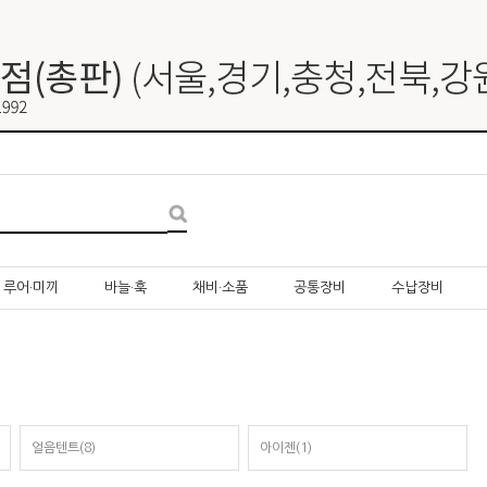
루어·미끼
바늘·훅
채비·소품
공통장비
수납장비
얼음텐트(8)
아이젠(1)