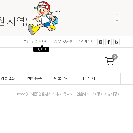
로그인
회원가입
주문/배송조회
마이페이지
▲
+1,985P
0
의류잡화
캠핑용품
민물낚시
바다낚시
>
>
>
Home
[시즌]얼음낚시축제/가족낚시
얼음낚시 보조장비
빙쇄장비