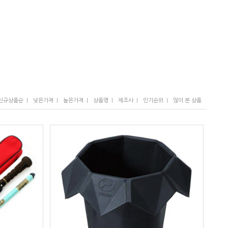
I
I
I
I
I
I
신규상품순
낮은가격
높은가격
상품명
제조사
인기순위
많이 본 상품