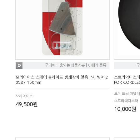
구매에 도움되는 상품리뷰 [ 0개]가 등록
구
모라아이스 스페어 블레이드 빙쇄장비 얼음낚시 빙어 2
스트라익마스터 
0587 150mm
FOR CORDLES
오거 드릴 어댑터
모라아이스
스트라익마스터
49,500원
10,000원