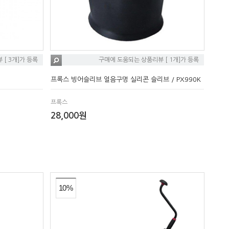
[ 3개]가 등록
구매에 도움되는 상품리뷰 [ 1개]가 등록
프록스 빙어슬리브 얼음구멍 실리콘 슬리브 / PX990K
프록스
28,000원
10%