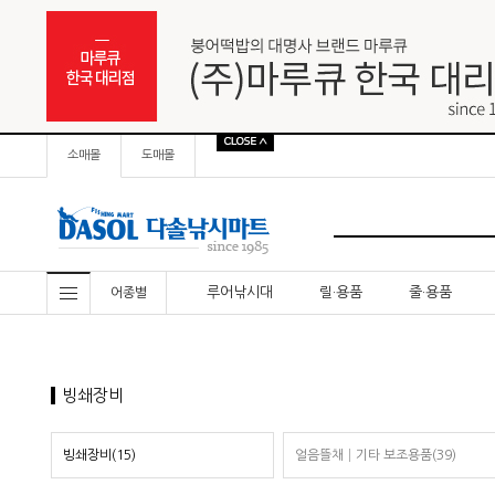
소매몰
도매몰
루어낚시대
릴·용품
줄·용품
어종별
빙쇄장비
빙쇄장비(15)
얼음뜰채│기타 보조용품(39)