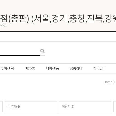
루어·미끼
바늘·훅
채비·소품
공통장비
수납장비
>
Home
수온계(4)
어탐기(5)