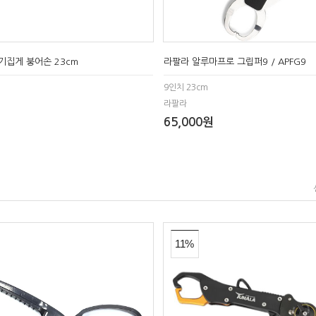
기집게 붕어손 23cm
라팔라 알루마프로 그립퍼9 / APFG9
9인치 23cm
라팔라
65,000원
11%