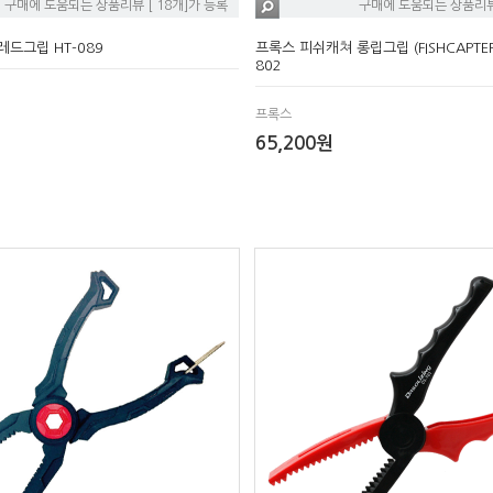
구매에 도움되는 상품리뷰 [ 18개]가 등록
구매에 도움되는 상품리뷰 
레드그립 HT-089
프록스 피쉬캐쳐 롱립그립 (FISHCAPTER G
802
프록스
65,200원