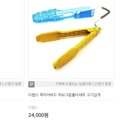
[ 2개]가 등록
구매에 도움되는 상품리뷰 [ 0개]가 등록
디캡스 파이어버드 피쉬그립홀더세트 고기집게
디캡스
24,000원