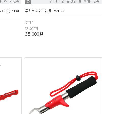
[ 0개]가 등록
구매에 도움되는 상품리뷰 [ 9개]가 등록
RIP) / PX8
루웍스 피쉬그립 롱 LWT-22
루웍스
35,000원
35,000원