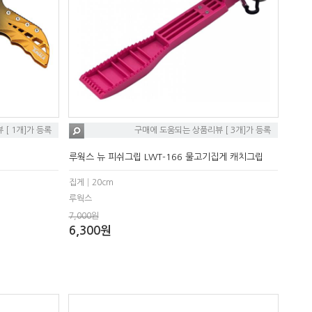
[ 1개]가 등록
구매에 도움되는 상품리뷰 [ 3개]가 등록
루웍스 뉴 피쉬그립 LWT-166 물고기집게 캐치그립
집게│20cm
루웍스
7,000원
6,300원