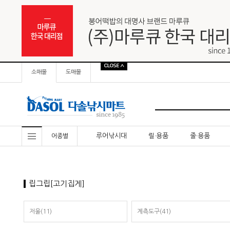
소매몰
도매몰
루어낚시대
릴·용품
줄·용품
어종별
립그립[고기집게]
저울(11)
계측도구(41)