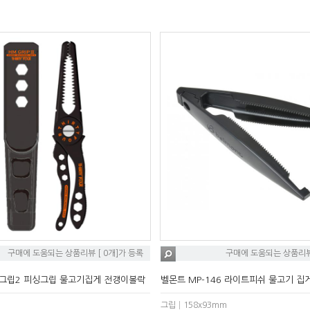
구매에 도움되는 상품리뷰 [ 0개]가 등록
구매에 도움되는 상품리뷰 
M그립2 피싱그립 물고기집게 전갱이볼락
벨몬트 MP-146 라이트피쉬 물고기 집
그립│158x93mm