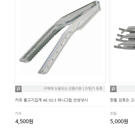
구매에 도움되는 상품리뷰 [ 0개]가 등록
카프 물고기집게 AE-023 와니그립 선상낚시
한돌 강호손 고
카프
한돌
4,500원
5,000원