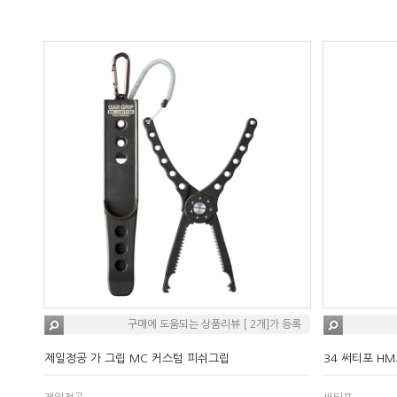
구매에 도움되는 상품리뷰 [ 2개]가 등록
제일정공 가 그립 MC 커스텀 피쉬그립
34 써티포 H