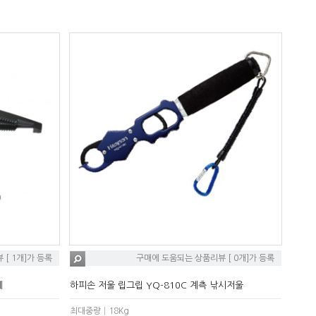
[ 1개]가 등록
구매에 도움되는 상품리뷰 [ 0개]가 등록
게
하피손 저울 립그립 YQ-810C 계측 낚시저울
최대중량│18Kg