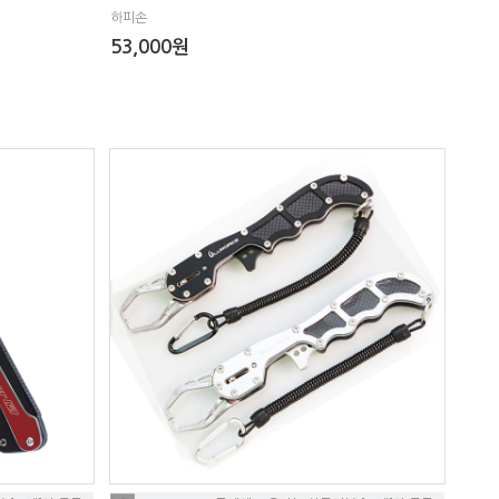
하피손
53,000원