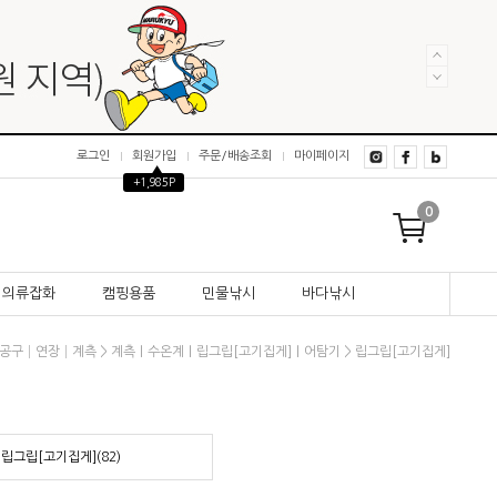
로그인
회원가입
주문/배송조회
마이페이지
▲
+1,985P
0
의류잡화
캠핑용품
민물낚시
바다낚시
>
>
공구│연장│계측
계측｜수온계｜립그립[고기집게]｜어탐기
립그립[고기집게]
립그립[고기집게](82)