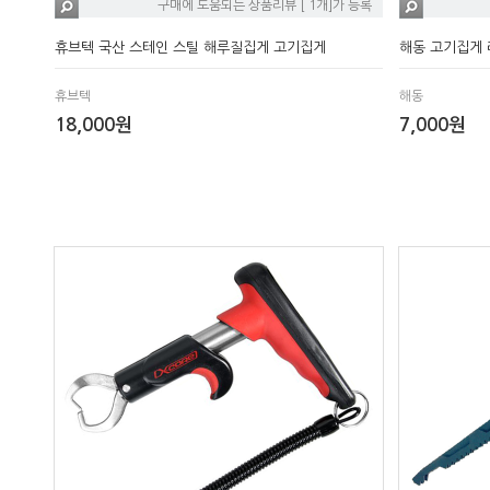
구매에 도움되는 상품리뷰 [ 1개]가 등록
휴브텍 국산 스테인 스틸 해루질집게 고기집게
해동 고기집게 
휴브텍
해동
18,000원
7,000원