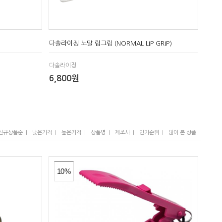
다솔라이징 노말 립그립 (NORMAL LIP GRIP)
다솔라이징
6,800원
I
I
I
I
I
I
신규상품순
낮은가격
높은가격
상품명
제조사
인기순위
많이 본 상품
10%