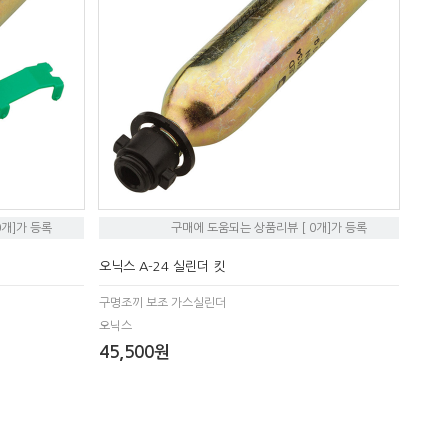
0개]가 등록
구매에 도움되는 상품리뷰 [ 0개]가 등록
오닉스 A-24 실린더 킷
구명조끼 보조 가스실린더
오닉스
45,500원