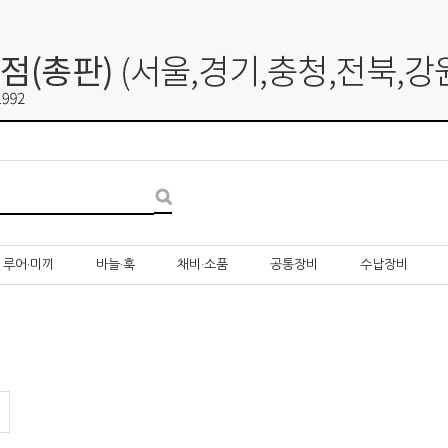
루어·미끼
바늘·훅
채비·소품
공통장비
수납장비