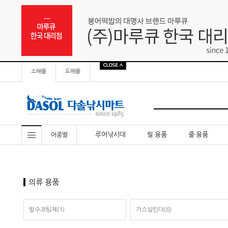
소매몰
도매몰
루어낚시대
릴·용품
줄·용품
어종별
의류 용품
발수코팅제(1)
가스실린더(6)