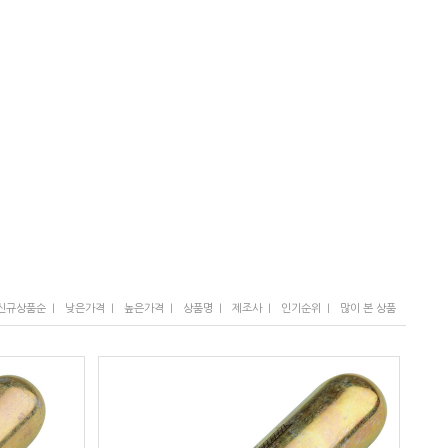
I
I
I
I
I
I
신규상품순
낮은가격
높은가격
상품명
제조사
인기순위
많이 본 상품