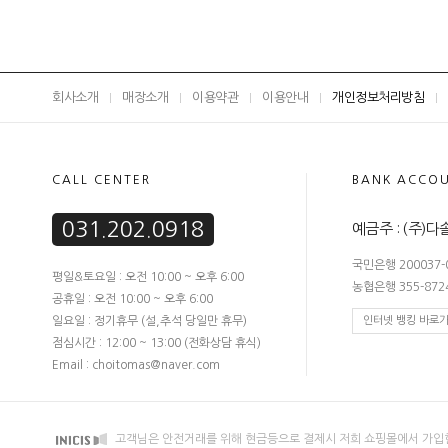
회사소개
매장소개
이용약관
이용안내
개인정보처리방침
CALL CENTER
BANK ACCO
031.202.0918
예금주 : (주)
국민은행 200037-0
평일&토요일 : 오전 10:00 ~ 오후 6:00
농협은행 355-8724
공휴일 : 오전 10:00 ~ 오후 6:00
일요일 : 정기휴무 (설,추석 당일만 휴무)
인터넷 뱅킹 바로
점심시간 : 12:00 ~ 13:00 (전화상담 휴식)
Email : choitomas@naver.com
고객님은 안전거래를 위해 현금등으로 결제시 저희 쇼핑몰에서 가입