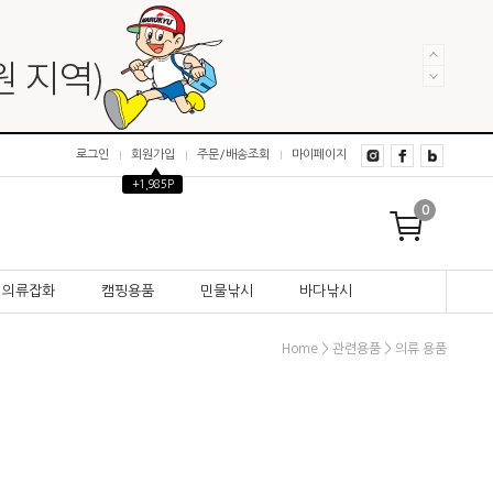
로그인
회원가입
주문/배송조회
마이페이지
▲
+1,985P
0
의류잡화
캠핑용품
민물낚시
바다낚시
>
>
Home
관련용품
의류 용품