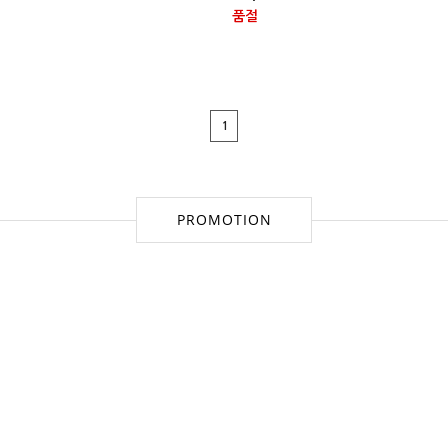
품절
1
PROMOTION