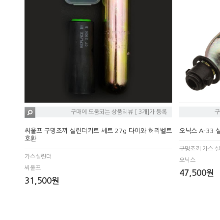
구매에 도움되는 상품리뷰 [ 3개]가 등록
구
씨울프 구명조끼 실린더키트 세트 27g 다이와 허리벨트
오닉스 A-33 
호환
구명조끼 가스 
가스실린더
오닉스
씨울프
47,500원
31,500원