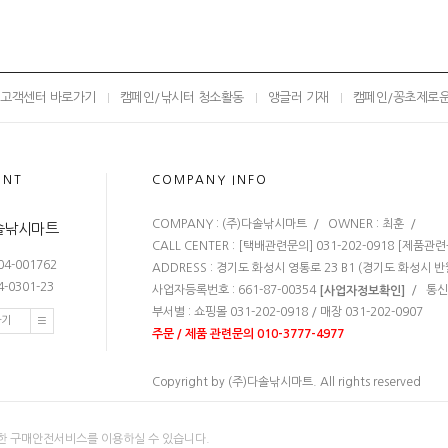
고객센터 바로가기
캠페인/낚시터 청소활동
앵글러 기재
캠페인/꽁초제로
UNT
COMPANY INFO
COMPANY : (주)다솔낚시마트 / OWNER : 최훈 /
다솔낚시마트
CALL CENTER : [택배관련문의] 031-202-0918 [제품관련문의]
4-001762
ADDRESS : 경기도 화성시 영통로 23 B1 (경기도 화성시 
-0301-23
사업자등록번호 : 661-87-00354
/ 통신판
[사업자정보확인]
부서별 : 쇼핑몰 031-202-0918 / 매장 031-202-0907
가기
주문 / 제품 관련문의 010-3777-4977
Copyright by (주)다솔낚시마트. All rights reserved
한 구매안전서비스를 이용하실 수 있습니다.