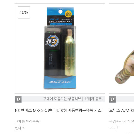
10%
구매에 도움되는 상품리뷰 [ 1개]가 등록
NS 엔에스 MK-5 실린더 킷 B형 자동팽창구명복 가스
오닉스 A/M 3
교체용 트레블훅
구명조끼 가스 
엔에스
오닉스