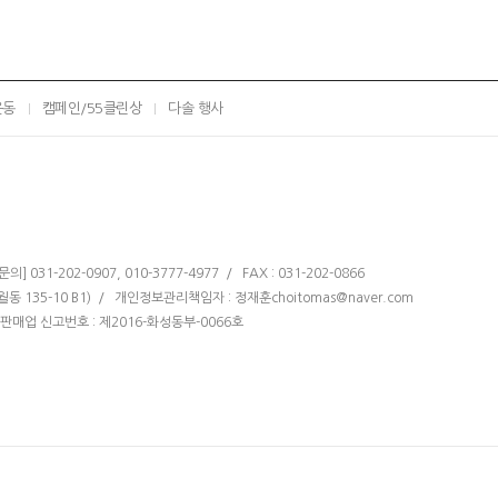
운동
캠페인/55클린상
다솔 행사
 031-202-0907, 010-3777-4977 / FAX : 031-202-0866
반월동 135-10 B1) / 개인정보관리책임자 : 정재훈
choitomas@naver.com
매업 신고번호 : 제2016-화성동부-0066호