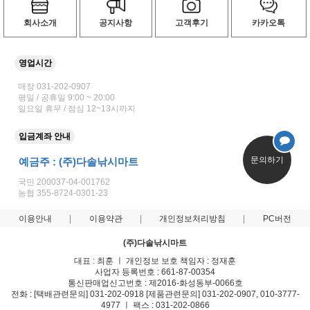
회사소개
공지사항
고객후기
카카오톡
영업시간
매장 031-202-0907
평일 / 공휴일 9:00 ~ 20:00
일요일 휴무 / 점심 12~13시까지
입금계좌 안내
문의하기
예금주 : (주)다솔낚시마트
국민 200037-04-001762
농협 355-8724-0301-23
이용안내
이용약관
개인정보처리방침
PC버전
(주)다솔낚시마트
대표 : 최훈 ㅣ 개인정보 보호 책임자 : 정재훈
사업자 등록번호 : 661-87-00354
통신판매업신고번호 : 제2016-화성동부-0066호
전화 : [택배관련문의] 031-202-0918 [제품관련문의] 031-202-0907, 010-3777-
4977 ㅣ 팩스 : 031-202-0866