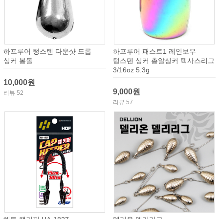
하프루어 텅스텐 다운샷 드롭
하프루어 패스트1 레인보우
싱커 봉돌
텅스텐 싱커 총알싱커 텍사스리그
3/16oz 5.3g
10,000원
9,000원
리뷰 52
리뷰 57