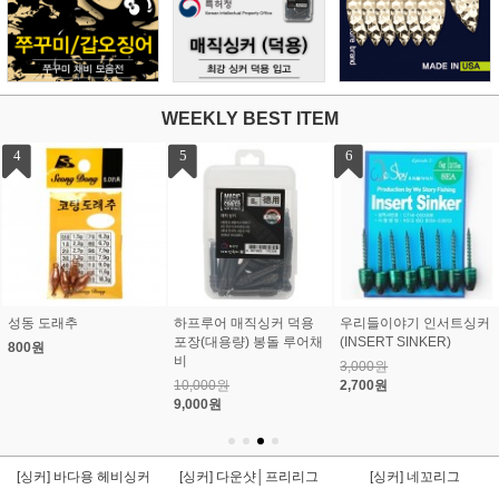
WEEKLY BEST ITEM
7
8
9
하프루어 텅스텐 인서트
데코이 샷 타입 싱커 (SIN
스매쉬 회전도래 야광추
싱커 삽입 네꼬리그
KER TYPE SHOT) / DS-
물방울형 / SM-GD10
11
5,500원
5,000원
1,900원
4,000원
[싱커] 바다용 헤비싱커
[싱커] 다운샷│프리리그
[싱커] 네꼬리그