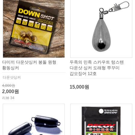
다미끼 다운샷싱커 봉돌 원형
두족의 민족 스카우트 텅스텐
황동싱커
다운샷 싱커 도래형 쭈꾸미
갑오징어 12호
다운샷싱커
4,000원
15,000원
2,000원
리뷰 34