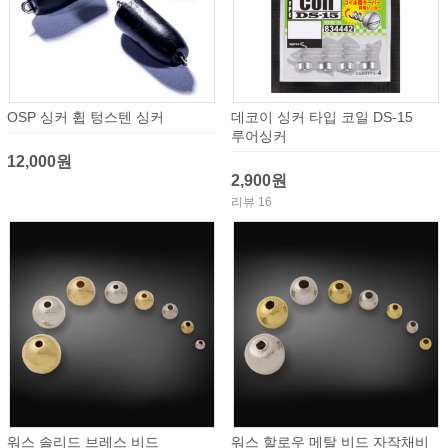
OSP 싱커 휩 텅스텐 싱커
데코이 싱커 타입 코일 DS-15
루어싱커
12,000원
2,900원
리뷰 16
워스 솔리드 브레스 비드
워스 할로우 메탈 비드 자작채비