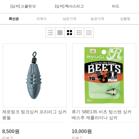
[싱커] 스플릿샷
[싱커] 텍사스리그
비드
최신순
리뷰수
낮은가격
높은가격
상품명
제로링크 링크싱커 프리리그 싱커
류기 SBE135 비츠 텅스텐 싱커
봉돌
배스추 캐롤라이나 싱커
8,500원
10,000원
리뷰 3
리뷰 2