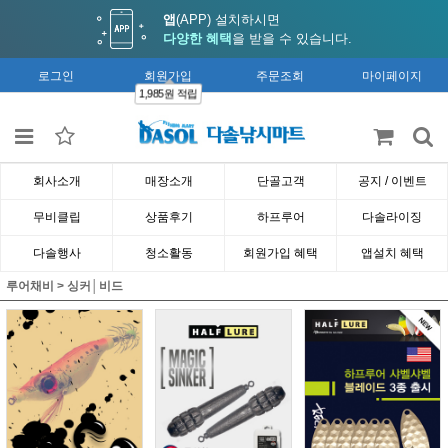
앱
(APP) 설치하시면
다양한 혜택
을 받을 수 있습니다.
로그인
회원가입
주문조회
마이페이지
1,985원 적립
회사소개
매장소개
단골고객
공지 / 이벤트
무비클립
상품후기
하프루어
다솔라이징
다솔행사
청소활동
회원가입 혜택
앱설치 혜택
루어채비
>
싱커│비드