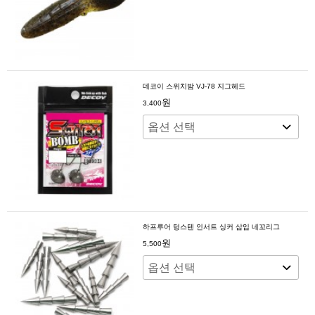
데코이 스위치밤 VJ-78 지그헤드
원
3,400
하프루어 텅스텐 인서트 싱커 삽입 네꼬리그
원
5,500