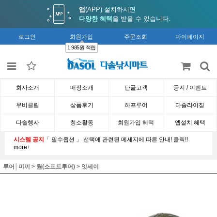
앱
(APP) 설치하시면
다양한 혜택
을 받을 수 있습니다.
로그인
회원가입
주문조회
마이페이지
1,985원 적립
회사소개
매장소개
단골고객
공지 / 이벤트
무비클립
상품후기
하프루어
다솔라이징
다솔행사
청소활동
회원가입 혜택
앱설치 혜택
시스템 공지
「 필수옵션 」 선택에 관련된 메세지에 따른 안내! 클릭!!
more+
루어│미끼
>
웜(소프트루어)
>
잇세이