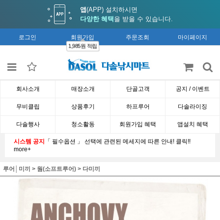
앱
(APP) 설치하시면
다양한 혜택
을 받을 수 있습니다.
로그인
회원가입
주문조회
마이페이지
1,985원 적립
회사소개
매장소개
단골고객
공지 / 이벤트
무비클립
상품후기
하프루어
다솔라이징
다솔행사
청소활동
회원가입 혜택
앱설치 혜택
시스템 공지
「 필수옵션 」 선택에 관련된 메세지에 따른 안내! 클릭!!
more+
루어│미끼
>
웜(소프트루어)
>
다미끼