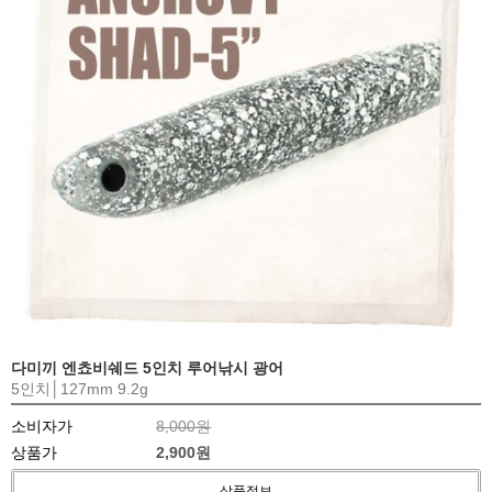
다미끼 엔쵸비쉐드 5인치 루어낚시 광어
5인치│127mm 9.2g
소비자가
8,000원
상품가
2,900원
상품정보