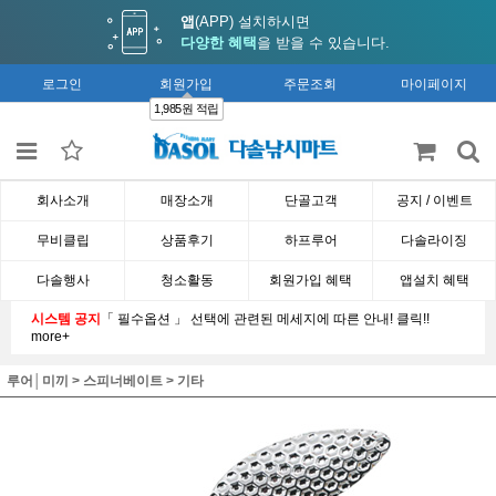
앱
(APP) 설치하시면
다양한 혜택
을 받을 수 있습니다.
로그인
회원가입
주문조회
마이페이지
1,985원 적립
회사소개
매장소개
단골고객
공지 / 이벤트
무비클립
상품후기
하프루어
다솔라이징
다솔행사
청소활동
회원가입 혜택
앱설치 혜택
시스템 공지
「 필수옵션 」 선택에 관련된 메세지에 따른 안내! 클릭!!
more+
루어│미끼
>
스피너베이트
>
기타